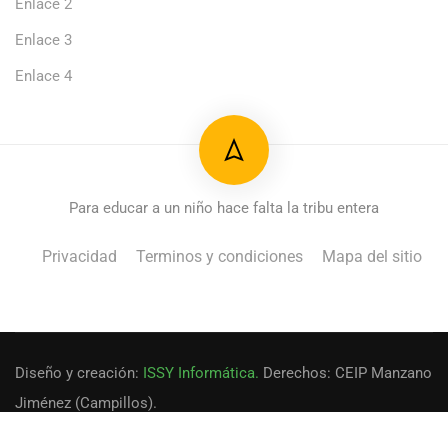
Enlace 2
Enlace 3
Enlace 4
Para educar a un niño hace falta la tribu entera
Privacidad
Terminos y condiciones
Mapa del sitio
Diseño y creación:
ISSY Informática.
Derechos: CEIP Manzano
Jiménez (Campillos).