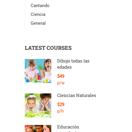
Cantando
Ciencia
General
LATEST COURSES
Dibujo todas las
edades
$49
p/w
Ciencias Naturales
$29
p/h
Educación