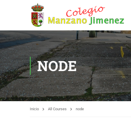
NODE
Inicio
All Courses
node